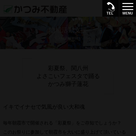
地域活動支援
Community
彩夏祭、関八州
よさこいフェスタで踊る
かつみ獅子蓮花
イキでイナセで気風が良い大和魂
毎年朝霞市で開催される「彩夏祭」をご存知でしょうか？
このお祭りに参加して朝霞市を大いに盛り上げて頂いている