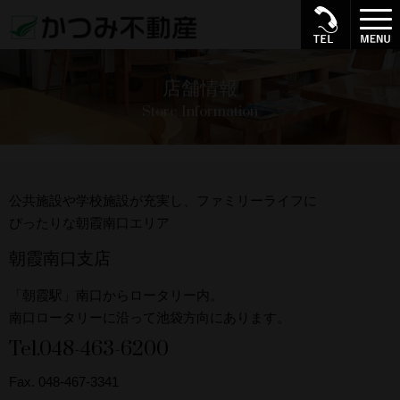
店舗情報
Store Information
公共施設や学校施設が充実し、ファミリーライフに
ぴったりな朝霞南口エリア
朝霞南口支店
「朝霞駅」南口からロータリー内。
南口ロータリーに沿って池袋方向にあります。
Tel.048-463-6200
Fax. 048-467-3341